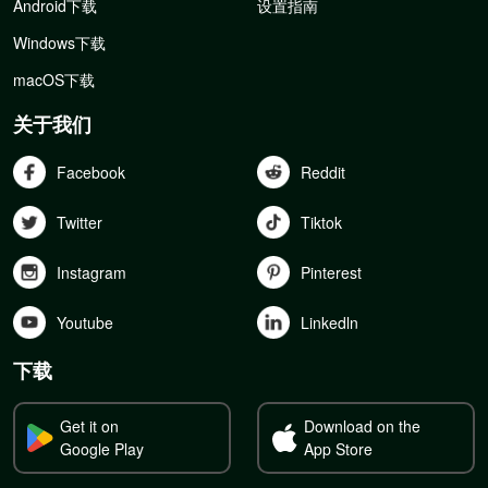
Android下载
设置指南
Windows下载
macOS下载
关于我们
Facebook
Reddit
Twitter
Tiktok
Instagram
Pinterest
Youtube
Linkedln
下载
Get it on
Download on the
Google Play
App Store